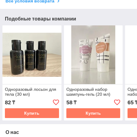
Все условия возврата
Подобные товары компании
Одноразовый лосьон для
Одноразовый набор
Одн
тела (30 мл)
шампунь-гель (20 мл)
набо
82
58
65
₸
₸
Купить
Купить
О нас