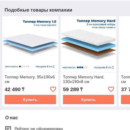
Подобные товары компании
Топпер Memory, 95x190x6
Топпер Memory Hard,
Топп
см
130x190x8 см
см
42 490
59 289
37 
₸
₸
Купить
Купить
О нас
Рейтинг не сформирован