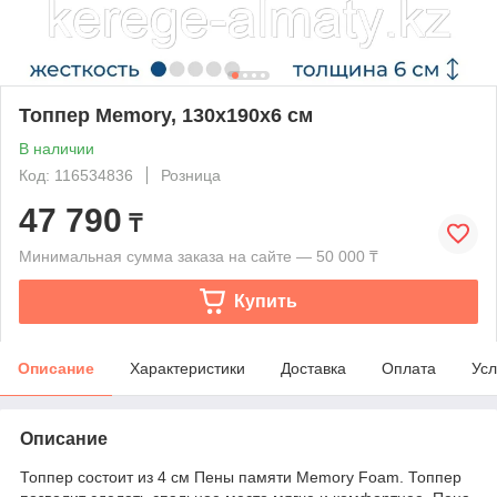
Топпер Memory, 130x190x6 см
В наличии
Код: 116534836
Розница
47 790
₸
Минимальная сумма заказа на сайте — 50 000 ₸
Купить
Описание
Характеристики
Доставка
Оплата
Усл
Описание
Топпер состоит из 4 см Пены памяти Memory Foam. Топпер