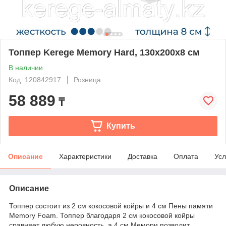
Топпер Kerege Memory Hard, 130x200x8 см
В наличии
Код: 120842917
Розница
58 889
₸
Купить
Описание
Характеристики
Доставка
Оплата
Усл
Описание
Топпер состоит из 2 см кокосовой койры и 4 см Пены памяти
Memory Foam. Топпер благодаря 2 см кокосовой койры
сравняет любую неровность, а 4 см Мемори позволит