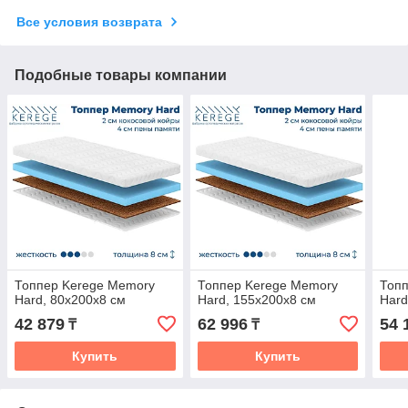
Все условия возврата
Подобные товары компании
Топпер Kerege Memory
Топпер Kerege Memory
Топ
Hard, 80x200x8 см
Hard, 155x200x8 см
Hard
42 879
62 996
54 
₸
₸
Купить
Купить