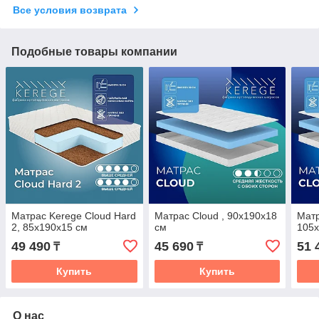
Все условия возврата
Подобные товары компании
Матрас Kerege Cloud Hard
Матрас Cloud , 90x190x18
Матр
2, 85x190x15 см
см
105x
49 490
45 690
51 
₸
₸
Купить
Купить
О нас