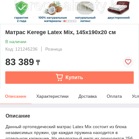
Матрас Kerege Latex Mix, 145x190x20 см
В наличии
Код: 121245236
Розница
83 389
₸
Купить
Описание
Характеристики
Доставка
Оплата
Усл
Описание
Данный ортопедический матрас Latex Mix состоит из блока
независимых пружин, где каждая пружина находится в
отдельном кармашке. На квадратный метр их приходится 256