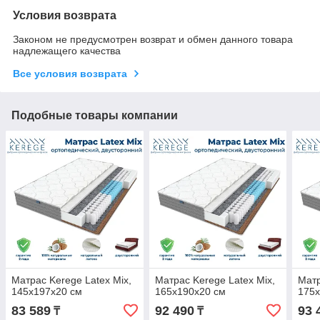
Условия возврата
Законом не предусмотрен возврат и обмен данного товара
надлежащего качества
Все условия возврата
Подобные товары компании
Матрас Kerege Latex Mix,
Матрас Kerege Latex Mix,
Матр
145x197x20 см
165x190x20 см
175x
83 589
92 490
93 
₸
₸