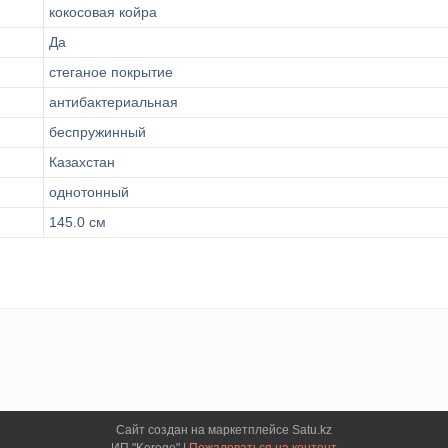
кокосовая койра
Да
стеганое покрытие
антибактериальная
беспружинный
Казахстан
однотонный
145.0 см
Сайт создан на маркетплейсе
Satu.kz