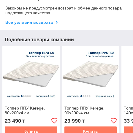
Законом не предусмотрен возврат и обмен данного товара
надлежащего качества
Все условия возврата
Подобные товары компании
Топпер ППУ Kerege,
Топпер ППУ Kerege,
Топп
80x200x4 см
90x200x4 см
140x
23 490
23 990
33 
₸
₸
Купить
Купить