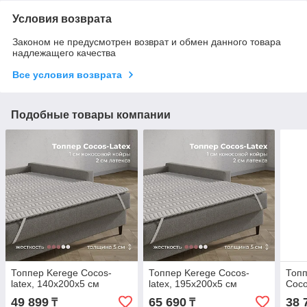
Условия возврата
Законом не предусмотрен возврат и обмен данного товара
надлежащего качества
Все условия возврата
Подобные товары компании
Топпер Kerege Cocos-
Топпер Kerege Cocos-
Топп
latex, 140x200x5 см
latex, 195x200x5 см
Coco
49 899
65 690
38 
₸
₸