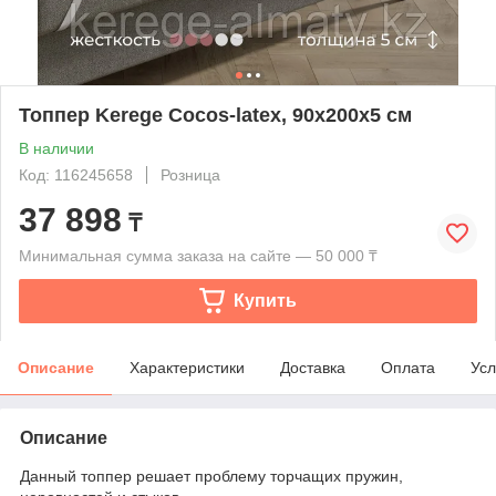
Топпер Kerege Cocos-latex, 90x200x5 см
В наличии
Код: 116245658
Розница
37 898
₸
Минимальная сумма заказа на сайте — 50 000 ₸
Купить
Описание
Характеристики
Доставка
Оплата
Усл
Описание
Данный топпер решает проблему торчащих пружин,