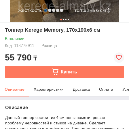
Топпер Kerege Memory, 170x190x6 см
В наличии
Код: 118775911
Розница
55 790
₸
Купить
Описание
Характеристики
Доставка
Оплата
Усл
Описание
Данный топпер состоит из 4 см пены памяти, решает
проблему неровностей и стыков на диване. Сделает
поверхность мягче и комфортнее. Топпер можно скручивать и