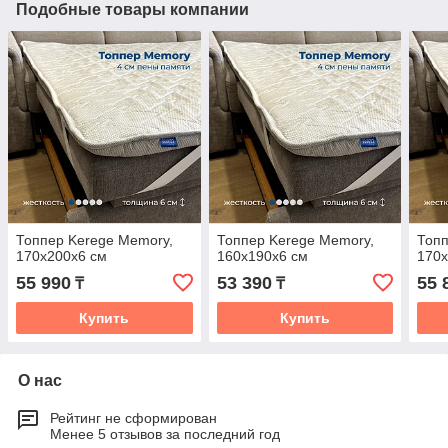
Подобные товары компании
Топпер Kerege Memory,
Топпер Kerege Memory,
Топп
170x200x6 см
160x190x6 см
170x
55 990
53 390
55 
₸
₸
Купить
Купить
О нас
Рейтинг не сформирован
Менее 5 отзывов за последний год