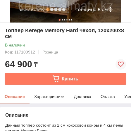
Топпер Kerege Memory Hard чехол, 120x200x8
см
В наличии
Код: 117109912
Розница
64 900
₸
Купить
Описание
Характеристики
Доставка
Оплата
Усл
Описание
Данный топпер состоит из 2 см кокосовой койры и 4 см пены
памяти Memory Foam.