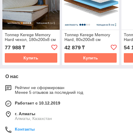
Топпер Kerege Memory
Топпер Kerege Memory
Топ
Hard чехол, 180x200x8 см
Hard, 80x200x8 см
Hard
77 988
42 879
54 
₸
₸
Купить
Купить
О нас
Рейтинг не сформирован
Менее 5 отзывов за последний год
Работает с 10.12.2019
г. Алматы
Алматы, Казахстан
Контакты