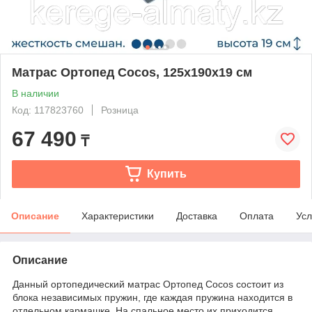
Матрас Ортопед Cocos, 125x190x19 см
В наличии
Код: 117823760
Розница
67 490
₸
Купить
Описание
Характеристики
Доставка
Оплата
Усл
Описание
Данный ортопедический матрас Ортопед Cocos состоит из
блока независимых пружин, где каждая пружина находится в
отдельном кармашке. На спальное место их приходится