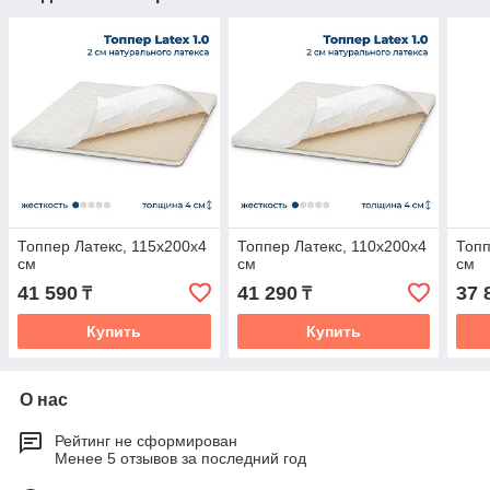
Топпер Латекс, 115x200x4
Топпер Латекс, 110x200x4
Топп
см
см
см
41 590
41 290
37 
₸
₸
Купить
Купить
О нас
Рейтинг не сформирован
Менее 5 отзывов за последний год