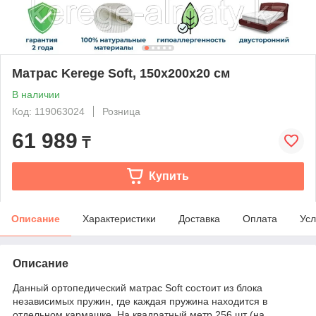
Матрас Kerege Soft, 150x200x20 см
В наличии
Код: 119063024
Розница
61 989
₸
Купить
Описание
Характеристики
Доставка
Оплата
Усл
Описание
Данный ортопедический матрас Soft состоит из блока
независимых пружин, где каждая пружина находится в
отдельном кармашке. На квадратный метр 256 шт (на