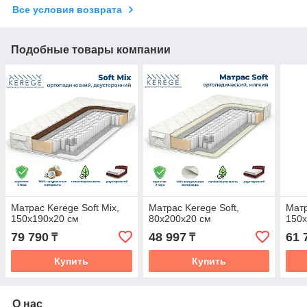
Все условия возврата
Подобные товары компании
Матрас Kerege Soft Mix,
Матрас Kerege Soft,
Матр
150x190x20 см
80x200x20 см
150x
79 790
48 997
61 
₸
₸
Купить
Купить
О нас