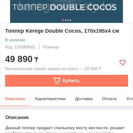
Топпер Kerege Double Cocos, 170x195x4 см
В наличии
Код: 118368681
Розница
49 890
₸
Минимальная сумма заказа на сайте — 50 000 ₸
Купить
Описание
Характеристики
Доставка
Оплата
Усл
Описание
Данный топпер придает спальному месту жесткости, решает