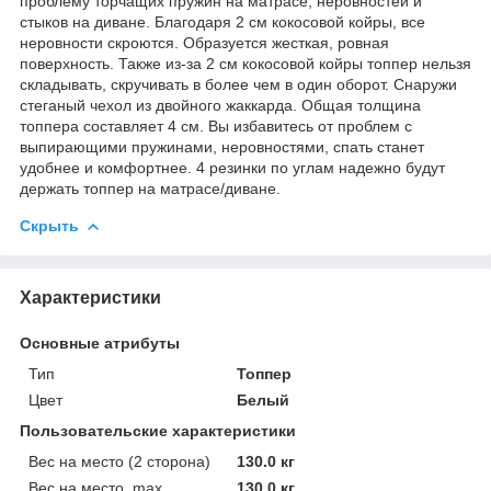
проблему торчащих пружин на матрасе, неровностей и
стыков на диване. Благодаря 2 см кокосовой койры, все
неровности скроются. Образуется жесткая, ровная
поверхность. Также из-за 2 см кокосовой койры топпер нельзя
складывать, скручивать в более чем в один оборот. Снаружи
стеганый чехол из двойного жаккарда. Общая толщина
топпера составляет 4 см. Вы избавитесь от проблем с
выпирающими пружинами, неровностями, спать станет
удобнее и комфортнее. 4 резинки по углам надежно будут
держать топпер на матрасе/диване.
Скрыть
Характеристики
Основные атрибуты
Тип
Топпер
Цвет
Белый
Пользовательские характеристики
Вес на место (2 сторона)
130.0 кг
Вес на место, max.
130.0 кг