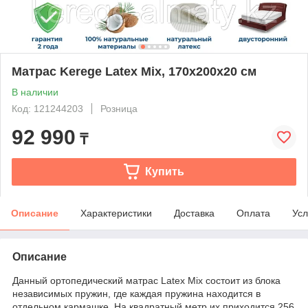
Матрас Kerege Latex Mix, 170x200x20 см
В наличии
Код: 121244203
Розница
92 990
₸
Купить
Описание
Характеристики
Доставка
Оплата
Усл
Описание
Данный ортопедический матрас Latex Mix состоит из блока
независимых пружин, где каждая пружина находится в
отдельном кармашке. На квадратный метр их приходится 256