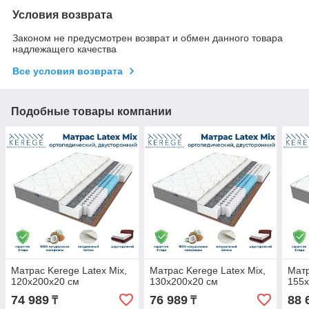
Условия возврата
Законом не предусмотрен возврат и обмен данного товара
надлежащего качества
Все условия возврата
Подобные товары компании
Матрас Kerege Latex Mix,
Матрас Kerege Latex Mix,
Матр
120x200x20 см
130x200x20 см
155x
74 989
76 989
88 
₸
₸