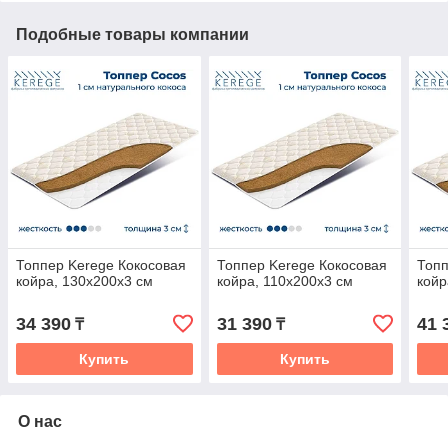
Подобные товары компании
Топпер Kerege Кокосовая
Топпер Kerege Кокосовая
Топп
койра, 130x200x3 см
койра, 110x200x3 см
койр
34 390
31 390
41 
₸
₸
Купить
Купить
О нас