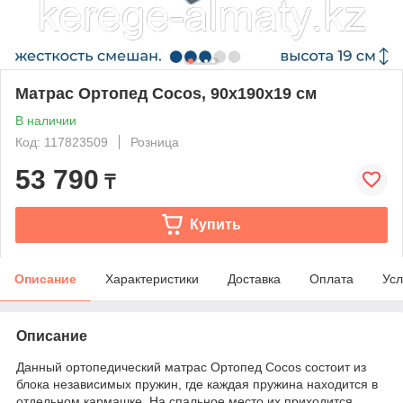
Матрас Ортопед Cocos, 90x190x19 см
В наличии
Код: 117823509
Розница
53 790
₸
Купить
Описание
Характеристики
Доставка
Оплата
Усл
Описание
Данный ортопедический матрас Ортопед Cocos состоит из
блока независимых пружин, где каждая пружина находится в
отдельном кармашке. На спальное место их приходится