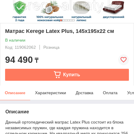
Матрас Kerege Latex Plus, 145x195x22 см
В наличии
Код: 119062062
Розница
94 490
₸
Купить
Описание
Характеристики
Доставка
Оплата
Усл
Описание
Данный ортопедический матрас Latex Plus состоит из блока
независимых пружин, где каждая пружина находится в
отдельном кармашке. На квадратный метр их приходится 256