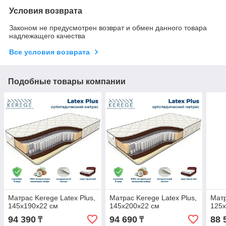
Условия возврата
Законом не предусмотрен возврат и обмен данного товара
надлежащего качества
Все условия возврата
Подобные товары компании
Матрас Kerege Latex Plus,
Матрас Kerege Latex Plus,
Матр
145x190x22 см
145x200x22 см
125x
94 390
94 690
88 
₸
₸