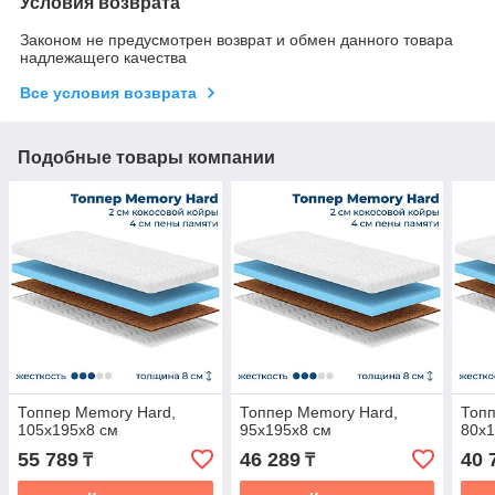
Условия возврата
Законом не предусмотрен возврат и обмен данного товара
надлежащего качества
Все условия возврата
Подобные товары компании
Топпер Memory Hard,
Топпер Memory Hard,
Топп
105x195x8 см
95x195x8 см
80x1
55 789
46 289
40 
₸
₸