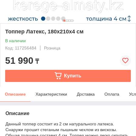
Топпер Латекс, 180x210x4 см
В наличии
Код: 117256484
Розница
51 990
₸
Купить
Описание
Характеристики
Доставка
Оплата
Усл
Описание
Данный топпер состоит из 2 см натурального латекса.
Снаружи прошит стеганым пышным чехлом из вискозы.
Общая толщина составит 4 см. Топпер можно легко скрутить,