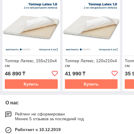
Топпер Латекс, 155x210x4
Топпер Латекс, 120x210x4
Топп
см
см
см
46 890
41 990
35 
₸
₸
Купить
Купить
О нас
Рейтинг не сформирован
Менее 5 отзывов за последний год
Работает с 10.12.2019