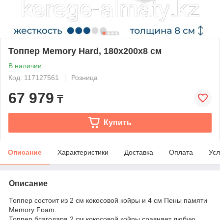
Топпер Memory Hard, 180x200x8 см
В наличии
Код: 117127561
Розница
67 979
₸
Купить
Описание
Характеристики
Доставка
Оплата
Усл
Описание
Топпер состоит из 2 см кокосовой койры и 4 см Пены памяти
Memory Foam.
Топпер благодаря 2 см кокосовой койры сравняет любую