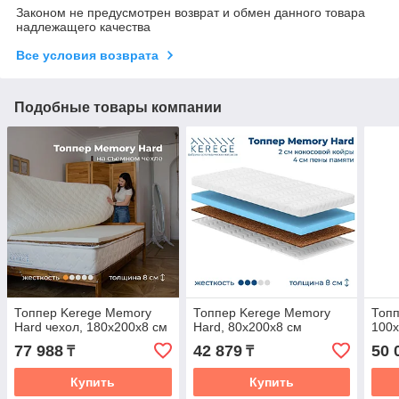
Законом не предусмотрен возврат и обмен данного товара
надлежащего качества
Все условия возврата
Подобные товары компании
Топпер Kerege Memory
Топпер Kerege Memory
Топп
Hard чехол, 180x200x8 см
Hard, 80x200x8 см
100x
77 988
42 879
50 
₸
₸
Купить
Купить