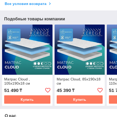
Все условия возврата
Подобные товары компании
Матрас Cloud ,
Матрас Cloud, 85x190x18
Матр
105x190x18 см
см
110x
51 490
45 390
51 
₸
₸
Купить
Купить
О нас