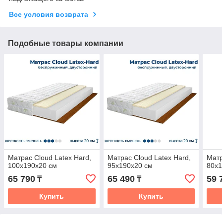
Все условия возврата
Подобные товары компании
Матрас Cloud Latex Hard,
Матрас Cloud Latex Hard,
Матр
100x190x20 см
95x190x20 см
80x1
65 790
65 490
59 
₸
₸
Купить
Купить