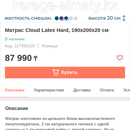
Матрас Cloud Latex Hard, 190x200x20 см
В наличии
Код: 117350119
Розница
87 990
₸
Купить
Описание
Характеристики
Доставка
Оплата
Усл
Описание
Матрас изготовлен из цельного блока высокоэластичного
пенополиуретана, 2 см натурального латекса с одной
стороны и 1 см кокосовой койры с другой стороны. Из-за