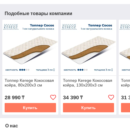
Подобные товары компании
Топпер Kerege Кокосовая
Топпер Kerege Кокосовая
Топп
койра, 80x200x3 см
койра, 130x200x3 см
койр
28 990
34 390
31 
₸
₸
Купить
Купить
О нас