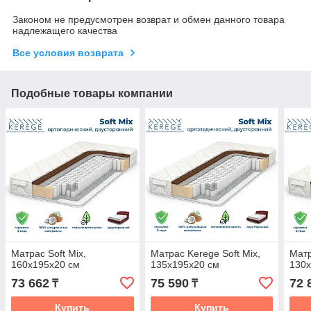
Законом не предусмотрен возврат и обмен данного товара
надлежащего качества
Все условия возврата
Подобные товары компании
Матрас Soft Mix,
Матрас Kerege Soft Mix,
Матр
160x195x20 см
135x195x20 см
130x
73 662
75 590
72 
₸
₸
Купить
Купить