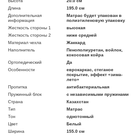
Высота
20.0 см
Длина
195.0 см
Дополнительная
Матрас будет упакован в
информация
полиэтиленовую упаковку
Жесткость стороны 1
высокая
Жесткость стороны 2
ниже средней
Материал чехла
Жаккард
Наполнитель
Пенополиуретан, войлок,
кокосовая койра
Ортопедический
Да
Особенности
еврокаркас, стеганое
покрытие, эффект «зима-
лето»
Пропитка
антибактериальная
Пружинный блок
с независимыми пружинами
Страна
Казахстан
Тип
Матрас
Тон
однотонный
Цвет
Белый
Ширина
155.0 см