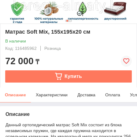
Матрас Soft Mix, 155x195x20 см
В наличии
Код: 116485962
Розница
72 000
₸
Купить
Описание
Характеристики
Доставка
Оплата
Усл
Описание
Данный ортопедический матрас Soft Mix состоит из блока
независимых пружин, где каждая пружина находится в
отдельном кармашке. На квадратный метр их приходится 256