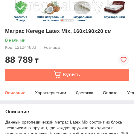
Матрас Kerege Latex Mix, 160x190x20 см
В наличии
Код: 121244833
Розница
88 789
₸
Купить
Описание
Характеристики
Доставка
Оплата
Усл
Описание
Данный ортопедический матрас Latex Mix состоит из блока
независимых пружин, где каждая пружина находится в
отдельном кармашке. На квадратный метр их приходится 256