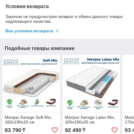
Условия возврата
Законом не предусмотрен возврат и обмен данного товара
надлежащего качества
Все условия возврата
Подобные товары компании
Матрас Kerege Soft Mix,
Матрас Kerege Latex Mix,
Матр
160x190x20 см
165x190x20 см
175x
83 790
92 490
93 
₸
₸