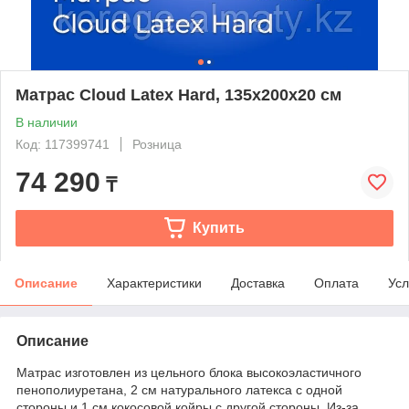
Матрас Cloud Latex Hard, 135x200x20 см
В наличии
Код: 117399741
Розница
74 290
₸
Купить
Описание
Характеристики
Доставка
Оплата
Усл
Описание
Матрас изготовлен из цельного блока высокоэластичного
пенополиуретана, 2 см натурального латекса с одной
стороны и 1 см кокосовой койры с другой стороны. Из-за