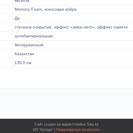
вискоза
Memory Foam, кокосовая койра
Да
стеганое покрытие, эффект «зима-лето», эффект памяти
антибактериальная
беспружинный
Казахстан
130.0 см
Сайт создан на маркетплейсе
Satu.kz
ИП "Kerege" |
Пожаловаться на контент