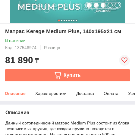
Матрас Kerege Medium Plus, 140x195x21 см
В наличии
Код: 137546974
Розница
81 890
₸
Купить
Описание
Характеристики
Доставка
Оплата
Усл
Описание
Данный ортопедический матрас Medium Plus состоит из блока
независимых пружин, где каждая пружина находится в
отдельном кармашке. На спальное место около 500 шт.