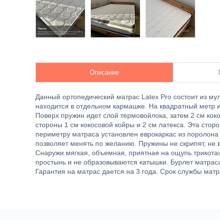
Описание
Данный ортопедический матрас Latex Pro состоит из му
находится в отдельном кармашке. На квадратный метр и
Поверх пружин идет слой термовойлока, затем 2 см коко
стороны 1 см кокосовой койры и 2 см латекса. Эта сто
периметру матраса установлен еврокаркас из поролона
позволяет менять по желанию. Пружины не скрипят, не 
Снаружи мягкая, объемная, приятная на ощупь трикотажн
простынь и не образовываются катышки. Бурлет матраса
Гарантия на матрас дается на 3 года. Срок службы матра