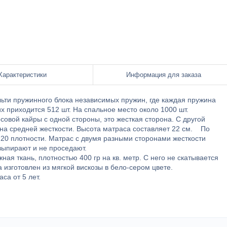
Характеристики
Информация для заказа
льти пружинного блока независимых пружин, где каждая пружина
х приходится 512 шт. На спальное место около 1000 шт.
совой кайры c одной стороны, это жесткая сторона. С другой
рона средней жесткости. Высота матраса составляет 22 см. По
 20 плотности. Матрас с двумя разными сторонами жесткости
выпирают и не проседают.
ая ткань, плотностью 400 гр на кв. метр. С него не скатывается
 изготовлен из мягкой вискозы в бело-сером цвете.
са от 5 лет.